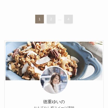
1
2
...
4
徳重ゆいの
おもてなし糀スイーツ講師