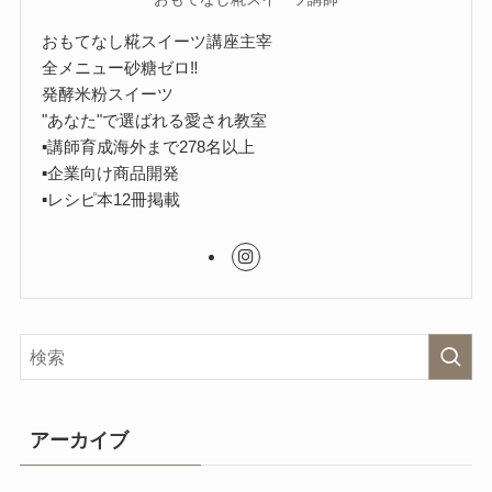
おもてなし糀スイーツ講座主宰
全メニュー砂糖ゼロ‼︎
発酵米粉スイーツ
"あなた"で選ばれる愛され教室
▪︎講師育成海外まで278名以上
▪︎企業向け商品開発
▪︎レシピ本12冊掲載
アーカイブ