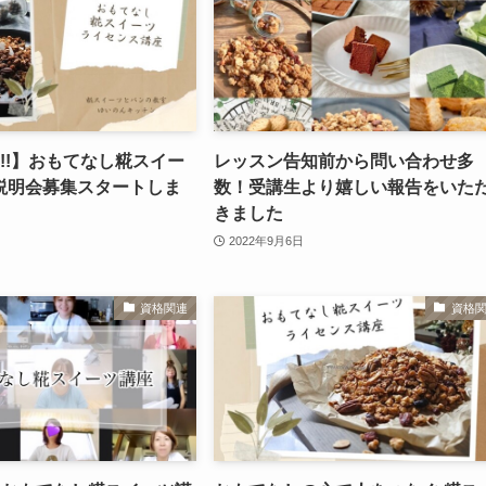
!!】おもてなし糀スイー
レッスン告知前から問い合わせ多
説明会募集スタートしま
数！受講生より嬉しい報告をいた
きました
2022年9月6日
資格関連
資格