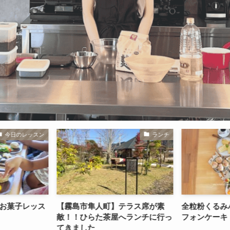
ランチ
今日のレッスン
テラス席が素
全粒粉くるみパン&オリジナルシ
バレンタイ
へランチに行っ
フォンケーキ（バニラ）レッスン
☆サクサク