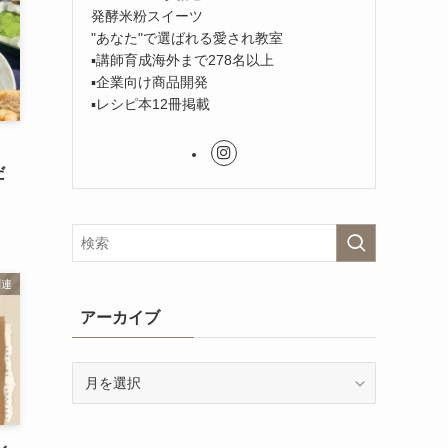
発酵米粉スイーツ
"あなた"で選ばれる愛され教室
▪︎講師育成海外まで278名以上
▪︎企業向け商品開発
▪︎レシピ本12冊掲載
だ
関連
アーカイブ
ア
ー
カ
イ