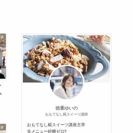
関連
イ
い
徳重ゆいの
おもてなし糀スイーツ講師
おもてなし糀スイーツ講座主宰
関連
全メニュー砂糖ゼロ‼︎