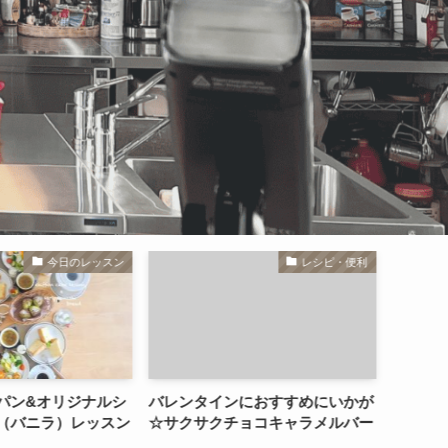
レシピ・便利
レシピ・便利
ンにおすすめにいかが
カマンベール入りアボカドポテト
おもて
チョコキャラメルバー
のサラダ