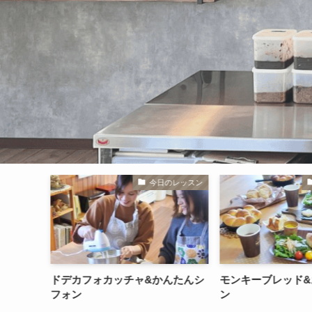
のレッスン
今日のレッスン
んたんシ
モンキーブレッド&お菓子レッス
【霧島市隼人町】
ン
敵！！ひらた茶屋
てきました