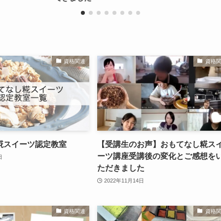
資格関連
資格
糀スイーツ認定教室
【受講生のお声】おもてなし糀ス
ーツ講座受講後の変化とご感想を
日
ただきました
2022年11月14日
資格関連
資格