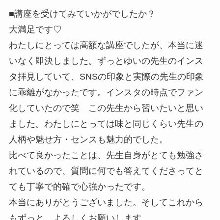
■講座を受けてみていかがでしたか？
大満足です♡
わたしにとっては高額な講座でしたが、本当に迷
いなく即決しまし
た。ずっとゆいの先生のインス
タ拝見していて、SNSの印象と実
際の先生の印象
に乖離がなかったです。インスタの時点でファン
化
していたので笑
この先生から習いたい
と思い
ました。わたしにとっては味と同じく
らい先生の
人柄や魅せ方・センスも魅力的でした。
比べて良かったことは、先生自身がとても勉強さ
れているので、質
問に何でも答えてくださってと
ても丁寧で的確で心強かったです。
本当にありがとうございました。そしてこれから
もずっと、よろし
くお願いします。