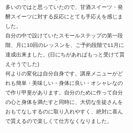
多いのではと思っ
ていたので、甘酒スイーツ・発
酵スイーツに対する反応にとても手
応えを感じま
した。
自分の中で設けていたスモールステップの第一段
階、
月に10回の
レッスンを、ご予約段階で11月に
達成出来ました。
(
日にちがあればもっと受けて貰
えそうでした)
何よりの変化は自分自身
です。
講座メニューがど
れも簡単・美味し
い・身体に良い・オシャレ
なの
で作り甲斐があります。自分のため
に作って自分
の心と身体を満たすと同時に、
大切な生徒さんを
おも
てなしするのに取り入れやすく、絶対に喜ん
で貰えるので楽しくて
仕方なくなりました
。