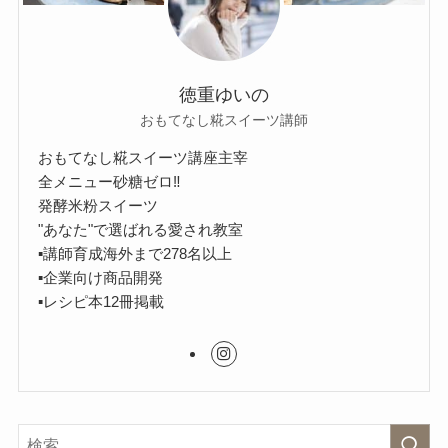
徳重ゆいの
おもてなし糀スイーツ講師
おもてなし糀スイーツ講座主宰
全メニュー砂糖ゼロ‼︎
発酵米粉スイーツ
"あなた"で選ばれる愛され教室
▪︎講師育成海外まで278名以上
▪︎企業向け商品開発
▪︎レシピ本12冊掲載