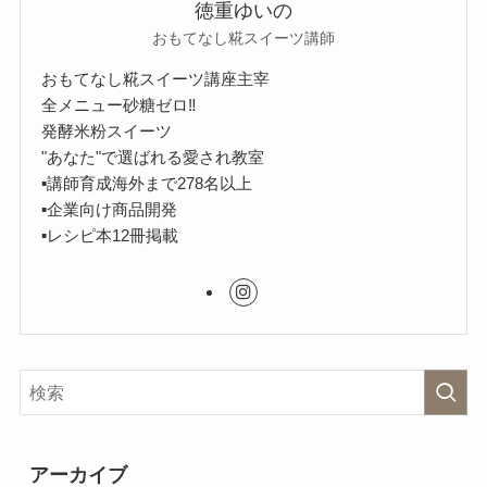
徳重ゆいの
おもてなし糀スイーツ講師
おもてなし糀スイーツ講座主宰
全メニュー砂糖ゼロ‼︎
発酵米粉スイーツ
"あなた"で選ばれる愛され教室
▪︎講師育成海外まで278名以上
▪︎企業向け商品開発
▪︎レシピ本12冊掲載
アーカイブ