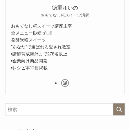
徳重ゆいの
おもてなし糀スイーツ講師
おもてなし糀スイーツ講座主宰
全メニュー砂糖ゼロ‼︎
発酵米粉スイーツ
"あなた"で選ばれる愛され教室
▪︎講師育成海外まで278名以上
▪︎企業向け商品開発
▪︎レシピ本12冊掲載