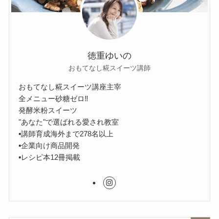
徳重ゆいの
おもてなし糀スイーツ講師
おもてなし糀スイーツ講座主宰
全メニュー砂糖ゼロ‼︎
発酵米粉スイーツ
"あなた"で選ばれる愛され教室
▪︎講師育成海外まで278名以上
▪︎企業向け商品開発
▪︎レシピ本12冊掲載