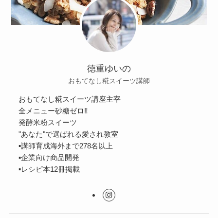
徳重ゆいの
おもてなし糀スイーツ講師
おもてなし糀スイーツ講座主宰
全メニュー砂糖ゼロ‼︎
発酵米粉スイーツ
"あなた"で選ばれる愛され教室
▪︎講師育成海外まで278名以上
▪︎企業向け商品開発
▪︎レシピ本12冊掲載