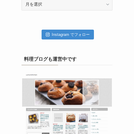
ア
ー
カ
イ
ブ
Instagram でフォロー
料理ブログも運営中です