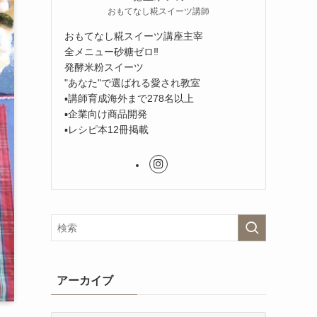
おもてなし糀スイーツ講師
おもてなし糀スイーツ講座主宰
全メニュー砂糖ゼロ‼︎
発酵米粉スイーツ
"あなた"で選ばれる愛され教室
▪︎講師育成海外まで278名以上
▪︎企業向け商品開発
▪︎レシピ本12冊掲載
アーカイブ