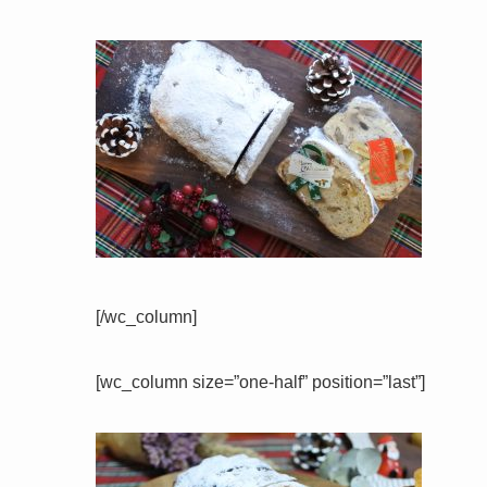
[/wc_column]
[wc_column size=”one-half” position=”last”]