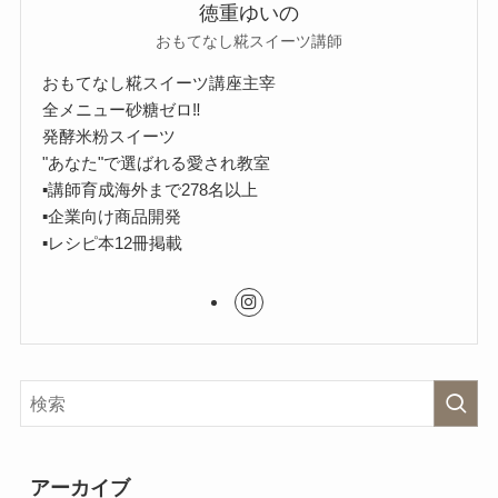
徳重ゆいの
おもてなし糀スイーツ講師
おもてなし糀スイーツ講座主宰
全メニュー砂糖ゼロ‼︎
発酵米粉スイーツ
"あなた"で選ばれる愛され教室
▪︎講師育成海外まで278名以上
▪︎企業向け商品開発
▪︎レシピ本12冊掲載
アーカイブ