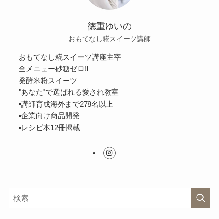
徳重ゆいの
おもてなし糀スイーツ講師
おもてなし糀スイーツ講座主宰
全メニュー砂糖ゼロ‼︎
発酵米粉スイーツ
"あなた"で選ばれる愛され教室
▪︎講師育成海外まで278名以上
▪︎企業向け商品開発
▪︎レシピ本12冊掲載