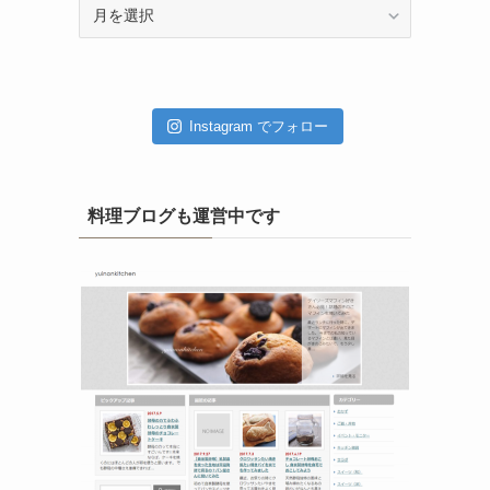
ア
ー
カ
イ
ブ
Instagram でフォロー
料理ブログも運営中です