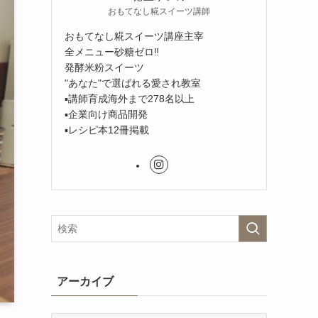
おもてなし糀スイーツ講師
おもてなし糀スイーツ講座主宰
全メニュー砂糖ゼロ‼︎
発酵米粉スイーツ
"あなた"で選ばれる愛され教室
▪︎講師育成海外まで278名以上
▪︎企業向け商品開発
▪︎レシピ本12冊掲載
アーカイブ