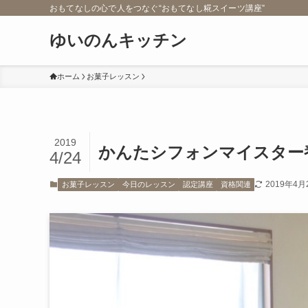
おもてなしの心で人をつなぐ“おもてなし糀スイーツ講座”
ゆいのんキッチン
ホーム
お菓子レッスン
2019
かんたシフォンマイスター
4/24
2019年4月
お菓子レッスン
今日のレッスン
認定講座
資格関連