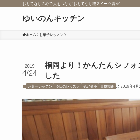
おもてなしの心で人をつなぐ“おもてなし糀スイーツ講座”
ゆいのんキッチン
ホーム
お菓子レッスン
福岡より！かんたんシフォ
2019
4/24
した
2019年4月
お菓子レッスン
今日のレッスン
認定講座
資格関連