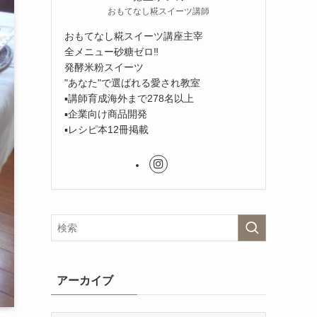
おもてなし糀スイーツ講師
おもてなし糀スイーツ講座主宰
全メニュー砂糖ゼロ‼︎
発酵米粉スイーツ
"あなた"で選ばれる愛され教室
▪︎講師育成海外まで278名以上
▪︎企業向け商品開発
▪︎レシピ本12冊掲載
アーカイブ