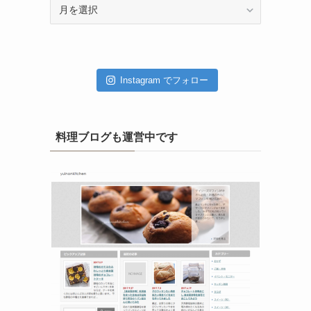
ア
ー
カ
イ
ブ
Instagram でフォロー
料理ブログも運営中です