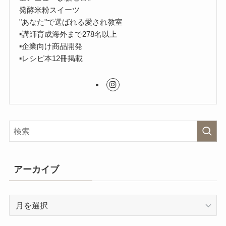
発酵米粉スイーツ
"あなた"で選ばれる愛され教室
▪︎講師育成海外まで278名以上
▪︎企業向け商品開発
▪︎レシピ本12冊掲載
アーカイブ
ア
ー
カ