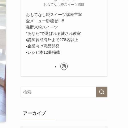
おもてなし糀スイーツ講師
おもてなし糀スイーツ講座主宰
全メニュー砂糖ゼロ‼︎
発酵米粉スイーツ
"あなた"で選ばれる愛され教室
▪︎講師育成海外まで278名以上
▪︎企業向け商品開発
▪︎レシピ本12冊掲載
アーカイブ