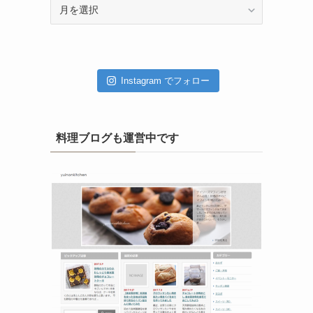
ア
ー
カ
イ
ブ
Instagram でフォロー
料理ブログも運営中です