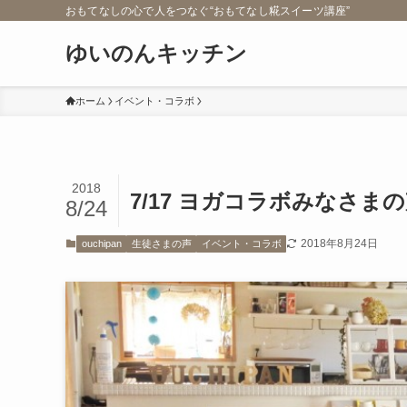
おもてなしの心で人をつなぐ“おもてなし糀スイーツ講座”
ゆいのんキッチン
ホーム
イベント・コラボ
2018
7/17 ヨガコラボみなさま
8/24
2018年8月24日
ouchipan
生徒さまの声
イベント・コラボ