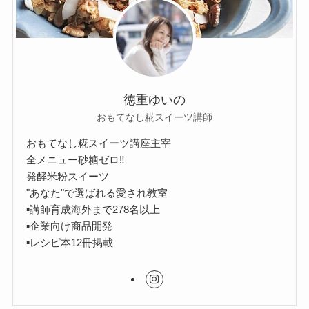
徳重ゆいの
おもてなし糀スイーツ講師
おもてなし糀スイーツ講座主宰
全メニュー砂糖ゼロ‼︎
発酵米粉スイーツ
"あなた"で選ばれる愛され教室
▪︎講師育成海外まで278名以上
▪︎企業向け商品開発
▪︎レシピ本12冊掲載