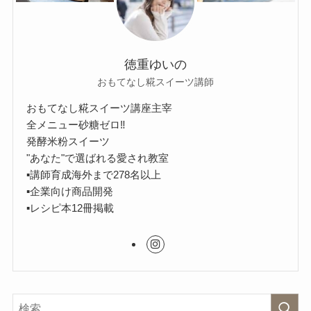
徳重ゆいの
おもてなし糀スイーツ講師
おもてなし糀スイーツ講座主宰
全メニュー砂糖ゼロ‼︎
発酵米粉スイーツ
"あなた"で選ばれる愛され教室
▪︎講師育成海外まで278名以上
▪︎企業向け商品開発
▪︎レシピ本12冊掲載