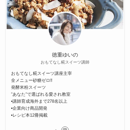
徳重ゆいの
おもてなし糀スイーツ講師
おもてなし糀スイーツ講座主宰
全メニュー砂糖ゼロ‼︎
発酵米粉スイーツ
"あなた"で選ばれる愛され教室
▪︎講師育成海外まで278名以上
▪︎企業向け商品開発
▪︎レシピ本12冊掲載