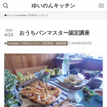
ゆいのんキッチン
ホーム
ouchipan
今日のレッスン
2019
おうちパンマスター認定講座
4/24
2019年4月24日
ouchipan
今日のレッスン
認定講座
資格関連