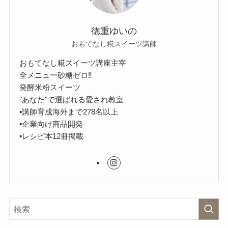
徳重ゆいの
おもてなし糀スイーツ講師
おもてなし糀スイーツ講座主宰
全メニュー砂糖ゼロ‼︎
発酵米粉スイーツ
"あなた"で選ばれる愛され教室
▪︎講師育成海外まで278名以上
▪︎企業向け商品開発
▪︎レシピ本12冊掲載