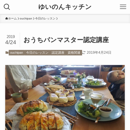
ゆいのんキッチン
ホーム
ouchipan
今日のレッスン
2019
おうちパンマスター認定講座
4/24
2019年4月24日
ouchipan
今日のレッスン
認定講座
資格関連