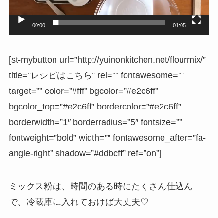
ヤ
ー
00:00
01:05
[st-mybutton url=”http://yuinonkitchen.net/flourmix/”
title=”レシピはこちら” rel=”” fontawesome=””
target=”” color=”#fff” bgcolor=”#e2c6ff”
bgcolor_top=”#e2c6ff” bordercolor=”#e2c6ff”
borderwidth=”1″ borderradius=”5″ fontsize=””
fontweight=”bold” width=”” fontawesome_after=”fa-
angle-right” shadow=”#ddbcff” ref=”on”]
ミックス粉は、時間のある時にたくさん仕込ん
で、冷蔵庫に入れておけば大丈夫♡