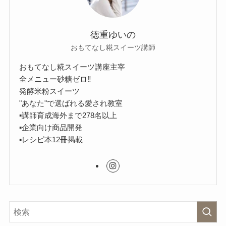
徳重ゆいの
おもてなし糀スイーツ講師
おもてなし糀スイーツ講座主宰
全メニュー砂糖ゼロ‼︎
発酵米粉スイーツ
"あなた"で選ばれる愛され教室
▪︎講師育成海外まで278名以上
▪︎企業向け商品開発
▪︎レシピ本12冊掲載