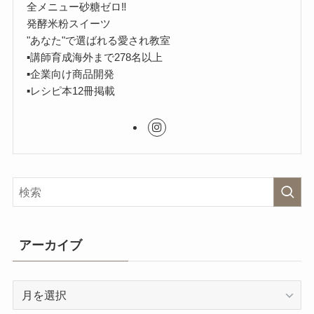
全メニュー砂糖ゼロ‼︎
発酵米粉スイーツ
"あなた"で選ばれる愛され教室
▪︎講師育成海外まで278名以上
▪︎企業向け商品開発
▪︎レシピ本12冊掲載
アーカイブ
ア
ー