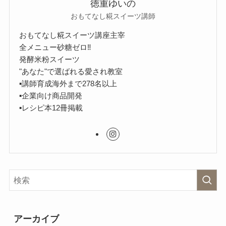
徳重ゆいの
おもてなし糀スイーツ講師
おもてなし糀スイーツ講座主宰
全メニュー砂糖ゼロ‼︎
発酵米粉スイーツ
"あなた"で選ばれる愛され教室
▪︎講師育成海外まで278名以上
▪︎企業向け商品開発
▪︎レシピ本12冊掲載
アーカイブ