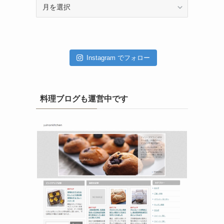
ア
ー
カ
イ
ブ
Instagram でフォロー
料理ブログも運営中です