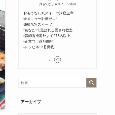
おもてなし糀スイーツ講師
おもてなし糀スイーツ講座主宰
全メニュー砂糖ゼロ‼︎
発酵米粉スイーツ
"あなた"で選ばれる愛され教室
▪︎講師育成海外まで278名以上
▪︎企業向け商品開発
▪︎レシピ本12冊掲載
アーカイブ