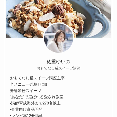
徳重ゆいの
おもてなし糀スイーツ講師
おもてなし糀スイーツ講座主宰
全メニュー砂糖ゼロ‼︎
発酵米粉スイーツ
"あなた"で選ばれる愛され教室
▪︎講師育成海外まで278名以上
▪︎企業向け商品開発
▪︎レシピ本12冊掲載