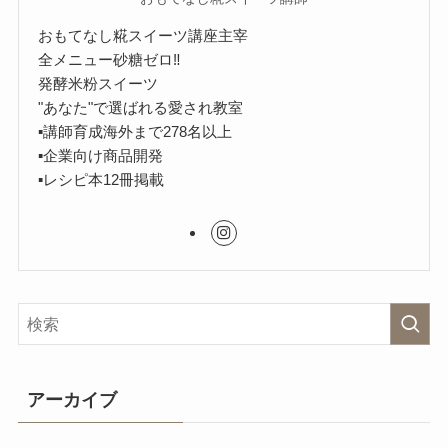
おもてなし糀スイーツ講座主宰
全メニュー砂糖ゼロ‼︎
発酵米粉スイーツ
"あなた"で選ばれる愛され教室
▪︎講師育成海外まで278名以上
▪︎企業向け商品開発
▪︎レシピ本12冊掲載
アーカイブ