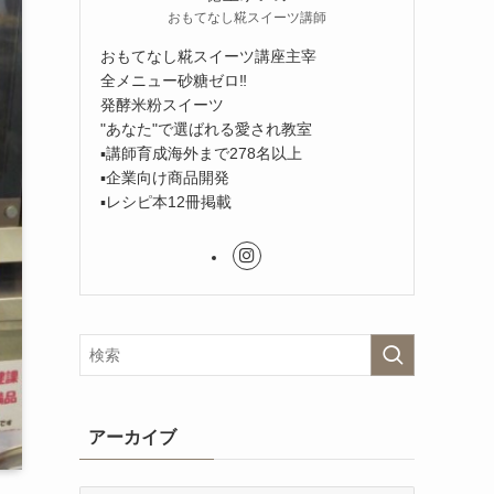
おもてなし糀スイーツ講師
おもてなし糀スイーツ講座主宰
全メニュー砂糖ゼロ‼︎
発酵米粉スイーツ
"あなた"で選ばれる愛され教室
▪︎講師育成海外まで278名以上
▪︎企業向け商品開発
▪︎レシピ本12冊掲載
アーカイブ