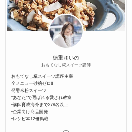
徳重ゆいの
おもてなし糀スイーツ講師
おもてなし糀スイーツ講座主宰
全メニュー砂糖ゼロ‼︎
発酵米粉スイーツ
"あなた"で選ばれる愛され教室
▪︎講師育成海外まで278名以上
▪︎企業向け商品開発
▪︎レシピ本12冊掲載