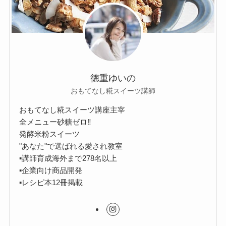
徳重ゆいの
おもてなし糀スイーツ講師
おもてなし糀スイーツ講座主宰
全メニュー砂糖ゼロ‼︎
発酵米粉スイーツ
"あなた"で選ばれる愛され教室
▪︎講師育成海外まで278名以上
▪︎企業向け商品開発
▪︎レシピ本12冊掲載