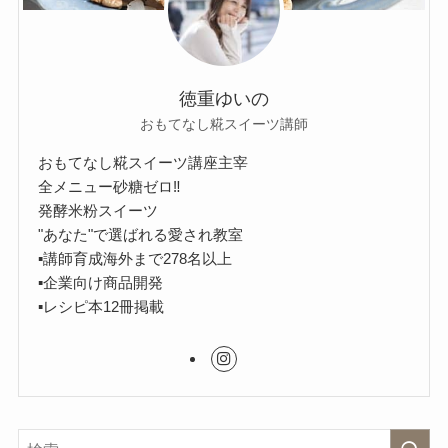
徳重ゆいの
おもてなし糀スイーツ講師
おもてなし糀スイーツ講座主宰
全メニュー砂糖ゼロ‼︎
発酵米粉スイーツ
"あなた"で選ばれる愛され教室
▪︎講師育成海外まで278名以上
▪︎企業向け商品開発
▪︎レシピ本12冊掲載