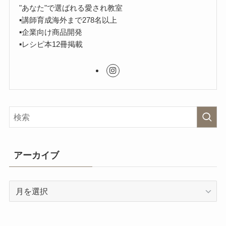
"あなた"で選ばれる愛され教室
▪︎講師育成海外まで278名以上
▪︎企業向け商品開発
▪︎レシピ本12冊掲載
アーカイブ
ア
ー
カ
イ