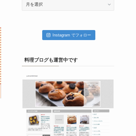
ア
ー
カ
イ
ブ
Instagram でフォロー
料理ブログも運営中です