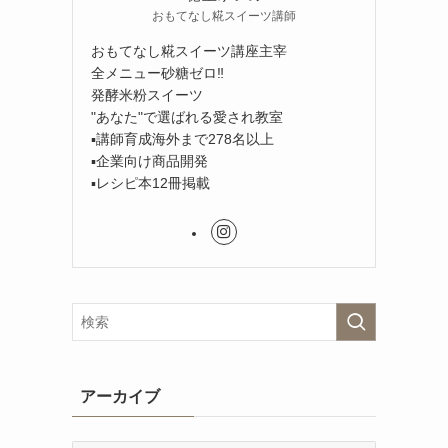
おもてなし糀スイーツ講師
おもてなし糀スイーツ講座主宰
全メニュー砂糖ゼロ‼︎
発酵米粉スイーツ
"あなた"で選ばれる愛され教室
▪︎講師育成海外まで278名以上
▪︎企業向け商品開発
▪︎レシピ本12冊掲載
アーカイブ