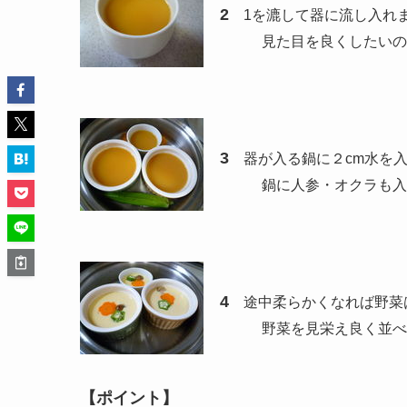
2
1を漉して器に流し入れま
見た目を良くしたいので、
3
器が入る鍋に２cm水を入
鍋に人参・オクラも入れて
4
途中柔らかくなれば野菜
野菜を見栄え良く並べ、再
【ポイント】