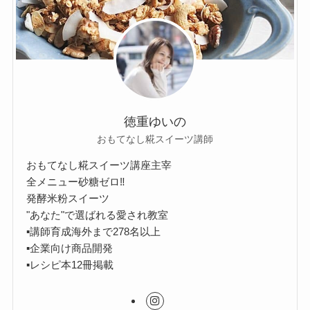
徳重ゆいの
おもてなし糀スイーツ講師
おもてなし糀スイーツ講座主宰
全メニュー砂糖ゼロ‼︎
発酵米粉スイーツ
"あなた"で選ばれる愛され教室
▪︎講師育成海外まで278名以上
▪︎企業向け商品開発
▪︎レシピ本12冊掲載