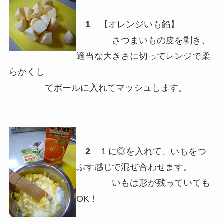
1
【オレンジいも餡】
さつまいもの皮を剥き、
適当な大きさに切ってレンジで柔
らかくし
てボールに入れてマッシュします。
2
１に◎を入れて、いもをつ
ぶす感じで混ぜ合わせます。
いもは形が残っていても
OK！