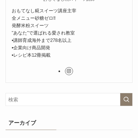
おもてなし糀スイーツ講座主宰
全メニュー砂糖ゼロ‼︎
発酵米粉スイーツ
"あなた"で選ばれる愛され教室
▪︎講師育成海外まで278名以上
▪︎企業向け商品開発
▪︎レシピ本12冊掲載
アーカイブ