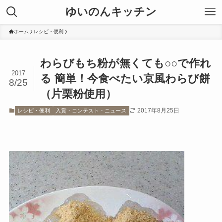
ゆいのんキッチン
ホーム
レシピ・便利
わらびもち粉が無くても○○で作れ
2017
る 簡単！今食べたい京風わらび餅
8/25
（片栗粉使用）
2017年8月25日
レシピ・便利
入賞・コンテスト・ニュース