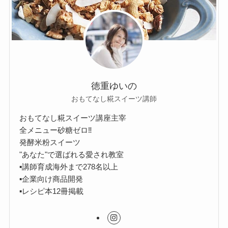
徳重ゆいの
おもてなし糀スイーツ講師
おもてなし糀スイーツ講座主宰
全メニュー砂糖ゼロ‼︎
発酵米粉スイーツ
"あなた"で選ばれる愛され教室
▪︎講師育成海外まで278名以上
▪︎企業向け商品開発
▪︎レシピ本12冊掲載