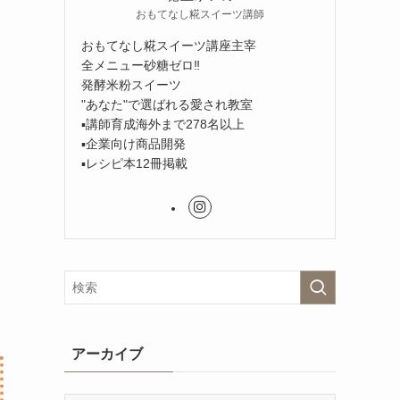
おもてなし糀スイーツ講師
おもてなし糀スイーツ講座主宰
全メニュー砂糖ゼロ‼︎
発酵米粉スイーツ
"あなた"で選ばれる愛され教室
▪︎講師育成海外まで278名以上
▪︎企業向け商品開発
▪︎レシピ本12冊掲載
アーカイブ