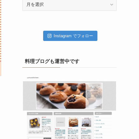
ア
ー
カ
イ
ブ
Instagram でフォロー
料理ブログも運営中です