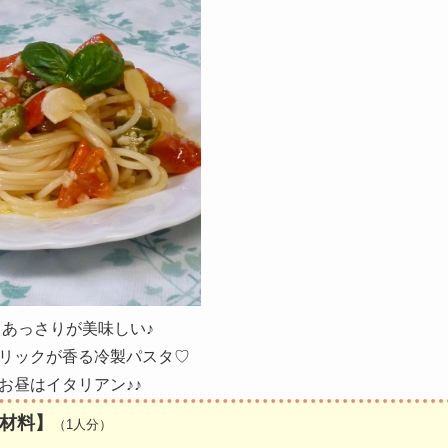
あっさりが美味しい♪
リックが香る冷製パスタ♡
お昼はイタリアン♪♪
材料】
（1人分）