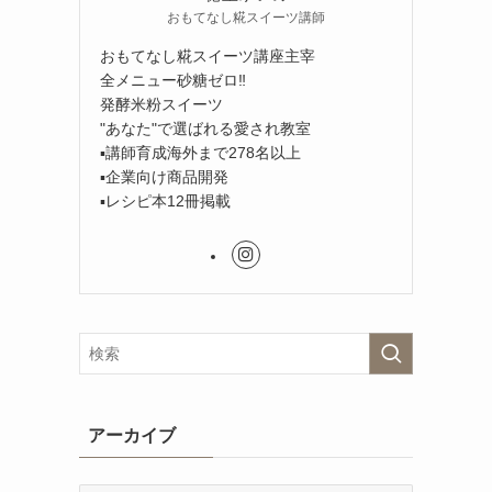
おもてなし糀スイーツ講師
おもてなし糀スイーツ講座主宰
全メニュー砂糖ゼロ‼︎
発酵米粉スイーツ
"あなた"で選ばれる愛され教室
▪︎講師育成海外まで278名以上
▪︎企業向け商品開発
▪︎レシピ本12冊掲載
アーカイブ