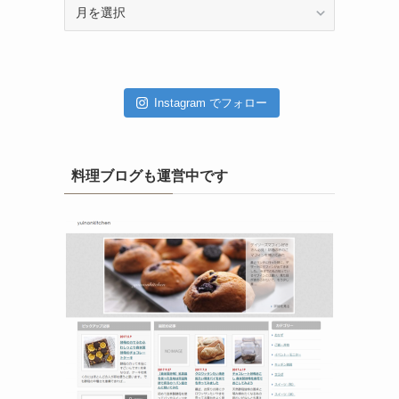
ア
ー
カ
イ
ブ
Instagram でフォロー
料理ブログも運営中です