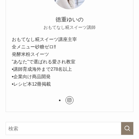
徳重ゆいの
おもてなし糀スイーツ講師
おもてなし糀スイーツ講座主宰
全メニュー砂糖ゼロ‼︎
発酵米粉スイーツ
"あなた"で選ばれる愛され教室
▪︎講師育成海外まで278名以上
▪︎企業向け商品開発
▪︎レシピ本12冊掲載